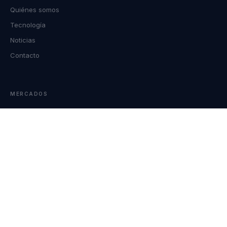
Quiénes somos
Tecnología
Noticias
Contacto
MERCADOS
Defensa
Control de Fronteras
Infraestructura Crítica
Oil & Gas
Los productos AR Robotics están sujetos a controles de exportación. La
información técnica está disponible bajo NDA para clientes calificados.
© 2026 AR Robotics S.A. · Todos los derechos reservados