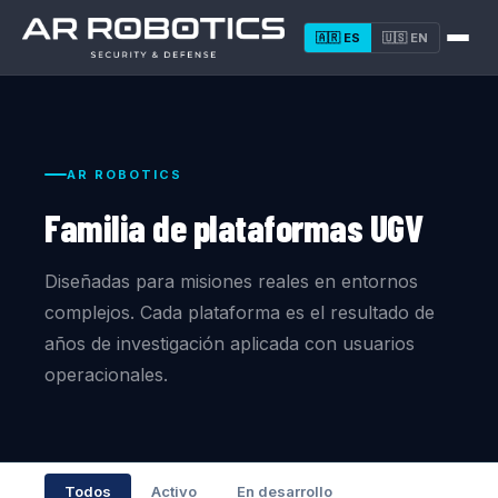
🇦🇷
ES
🇺🇸
EN
AR ROBOTICS
Familia de plataformas UGV
Diseñadas para misiones reales en entornos
complejos. Cada plataforma es el resultado de
años de investigación aplicada con usuarios
operacionales.
Todos
Activo
En desarrollo