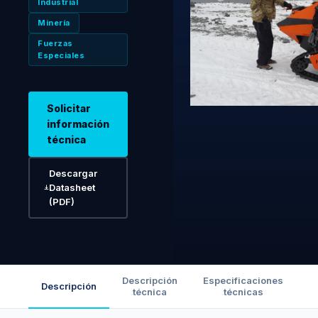
Industrial
Minería
Fuerzas
Especiales
Solicitar
información
técnica
Descargar
Datasheet
(PDF)
Descripción
Especificaciones
Descripción
técnica
técnicas