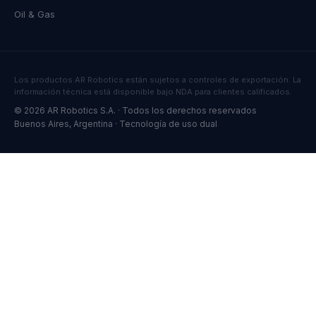
Oil & Gas
Los productos AR Robotics están sujetos a controles de exportación. La
información técnica está disponible bajo NDA para clientes calificados.
© 2026 AR Robotics S.A. · Todos los derechos reservados
Buenos Aires, Argentina · Tecnología de uso dual